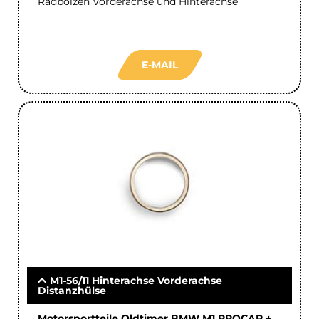
Radbolzen Vorderachse und Hinterachse
E-MAIL
M1-56/11 Hinterachse Vorderachse
Distanzhülse
Motorsportteile Oldtimer BMW M1 PROCAR +