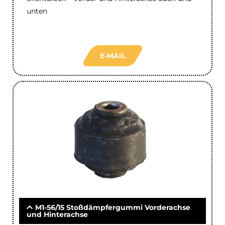
unten
E-MAIL
M1-56/15 Stoßdämpfergummi Vorderachse
und Hinterachse